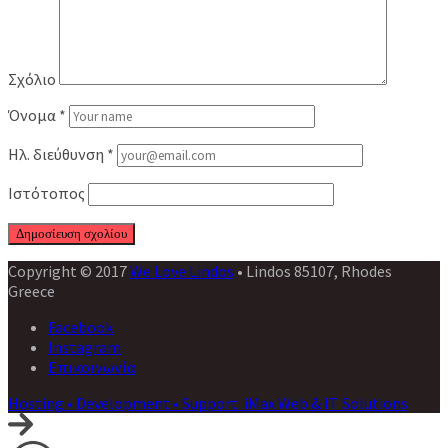
Σχόλιο
Όνομα
*
Ηλ. διεύθυνση
*
Ιστότοπος
Copyright © 2017
We Love Lindos
• Lindos 85107, Rhodes
Greece
Facebook
Instagram
Επικοινωνία
Hosting • Development • Support: iMax Web & IT Solutions